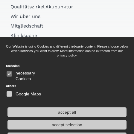
Qualitätszirkel Akupunktur
Wir über uns
Mitgliedschaft
Kliniksuche
Links
Our Website is using Cookies and different third-party content. Please choose below
which services you want to allow. More information can be extracted from our
Arztsuche
privacy policy
.
technical
AGB
necessary
Cookies
Impressum
others
Datenschutz
Google Maps
accept all
Website durchsuchen
accept selection