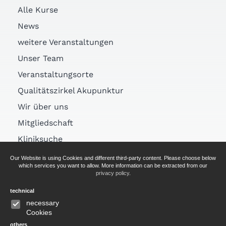
Alle Kurse
News
weitere Veranstaltungen
Unser Team
Veranstaltungsorte
Qualitätszirkel Akupunktur
Wir über uns
Mitgliedschaft
Kliniksuche
Links
Our Website is using Cookies and different third-party content. Please choose below
which services you want to allow. More information can be extracted from our
Arztsuche
privacy policy
.
technical
AGB
necessary
Cookies
Impressum
others