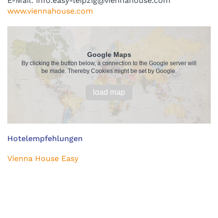
E-Mail: info.easy-leipzig@viennahouse.com
www.viennahouse.com
Google Maps
By clicking the button below, a connection to the Google server will
be made. Thereby Cookies might be set by Google.
load map
Hotelempfehlungen
Vienna House Easy