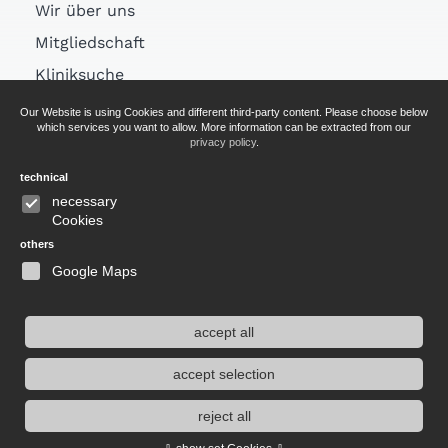
Wir über uns
Mitgliedschaft
Kliniksuche
Links
Our Website is using Cookies and different third-party content. Please choose below
which services you want to allow. More information can be extracted from our
Arztsuche
privacy policy
.
technical
AGB
necessary
Cookies
Impressum
others
Datenschutz
Google Maps
accept all
Website durchsuchen
accept selection
reject all