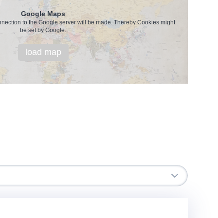
Google Maps
onnection to the Google server will be made. Thereby Cookies might
be set by Google.
load map