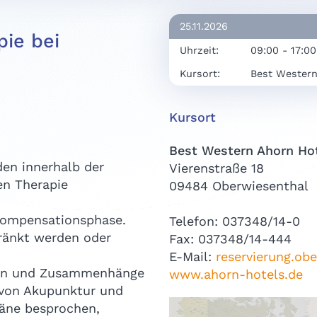
25.11.2026
ie bei
Uhrzeit:
09:00 - 17:0
Kursort:
Best Western
Kursort
Best Western Ahorn Hot
en innerhalb der
Vierenstraße 18
en Therapie
09484 Oberwiesenthal
 Kompensationsphase.
Telefon: 037348/14-0
ränkt werden oder
Fax: 037348/14-444
E-Mail:
reservierung.ob
men und Zusammenhänge
www.ahorn-hotels.de
 von Akupunktur und
äne besprochen,