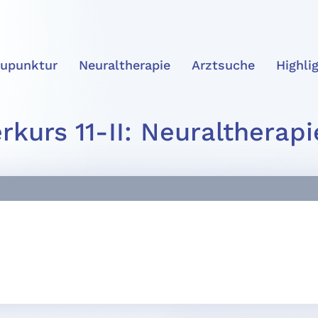
upunktur
Neuraltherapie
Arztsuche
Highli
kurs 11-II: Neuraltherap