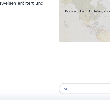
sweisen erörtert und
By clicking the button below, a c