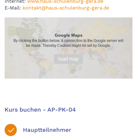
Internet:
www.haus-schulenburg-gera.de
E-Mail:
kontakt@haus-schulenburg-gera.de
Google Maps
By clicking the button below, a connection to the Google server will
be made. Thereby Cookies might be set by Google.
load map
Kurs buchen - AP-PK-04
Hauptteilnehmer