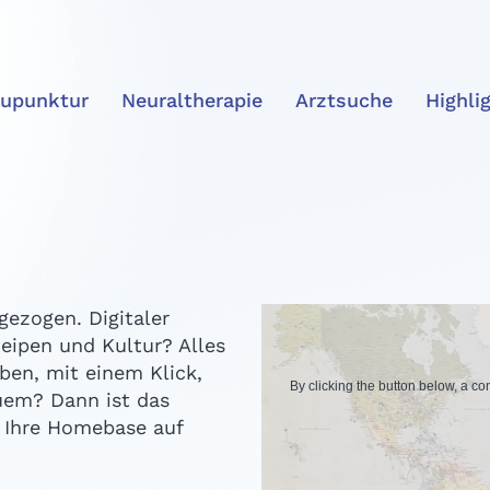
upunktur
Neuraltherapie
Arztsuche
Highli
ngezogen. Digitaler
eipen und Kultur? Alles
ben, mit einem Klick,
By clicking the button below, a c
quem? Dann ist das
 Ihre Homebase auf