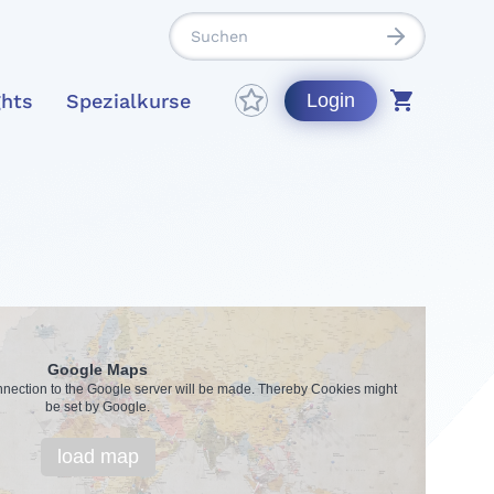
ghts
Spezialkurse
Login
Google Maps
onnection to the Google server will be made. Thereby Cookies might
be set by Google.
load map