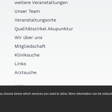
weitere Veranstaltungen
Unser Team
Veranstaltungsorte
Qualitätszirkel Akupunktur
Wir über uns
Mitgliedschaft
Kliniksuche
Links
Arztsuche
AGB
ease choose below which services you want to allow. More information can be extrac
Impressum
Datenschutz