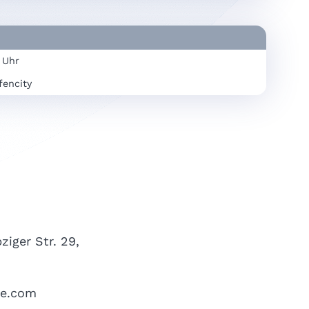
 Uhr
encity
ziger Str. 29,
re.com