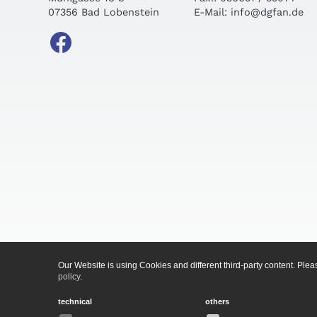
07356 Bad Lobenstein
E-Mail: info@dgfan.de
Our Website is using Cookies and different third-party content. Pl
policy
.
technical
others