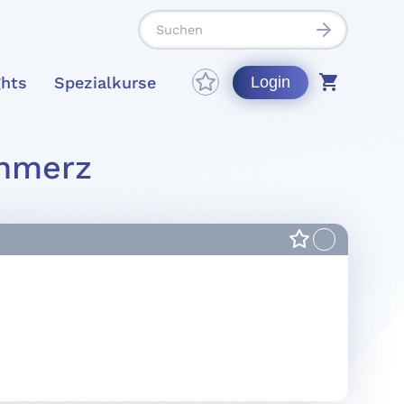
ghts
Spezialkurse
Login
chmerz