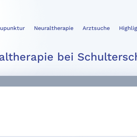
upunktur
Neuraltherapie
Arztsuche
Highli
ltherapie bei Schulters