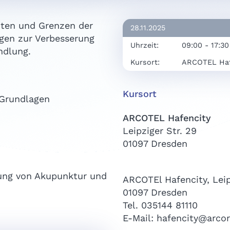
iten und Grenzen der
28.11.2025
gen zur Verbesserung
Uhrzeit:
09:00 - 17:30
ndlung.
Kursort:
ARCOTEL Haf
Kursort
 Grundlagen
ARCOTEL Hafencity
Leipziger Str. 29
01097 Dresden
ung von Akupunktur und
ARCOTEl Hafencity, Leip
01097 Dresden
Tel. 035144 81110
E-Mail: hafencity@arco