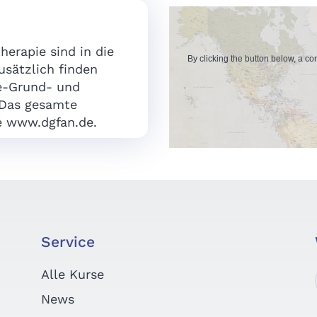
erapie sind in die
By clicking the button below, a c
sätzlich finden
ie-Grund- und
 Das gesamte
e www.dgfan.de.
Service
Alle Kurse
News