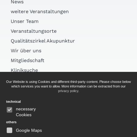
News
weitere Veranstaltungen
Unser Team
Veranstaltungsorte
Qualitätszirkel Akupunktur
Wir über uns
Mitgliedschaft
Kliniksuche
Links
Our Website is using Cookies and different third-party content. Please choose below
which services you want to allow. More information can be extracted from our
Arztsuche
privacy policy
.
technical
AGB
necessary
Cookies
Impressum
others
Datenschutz
Google Maps