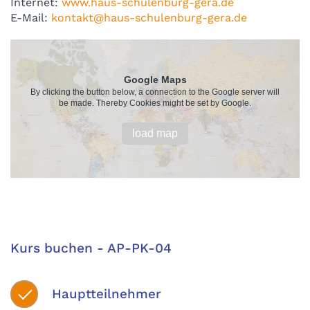
Internet:
www.haus-schulenburg-gera.de
E-Mail:
kontakt@haus-schulenburg-gera.de
Google Maps
By clicking the button below, a connection to the Google server will
be made. Thereby Cookies might be set by Google.
load map
Kurs buchen - AP-PK-04
Hauptteilnehmer