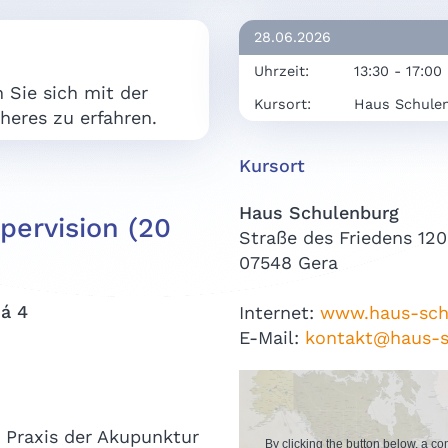
28.06.2026
Uhrzeit:
13:30 - 17:00
 Sie sich mit der
Kursort:
Haus Schule
heres zu erfahren.
Kursort
Haus Schulenburg
upervision (20
Straße des Friedens 120
07548 Gera
á 4
Internet:
www.haus-sch
E-Mail:
kontakt@haus-s
 Praxis der Akupunktur
By clicking the button below, a c