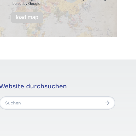
be set by Google.
load map
Website durchsuchen