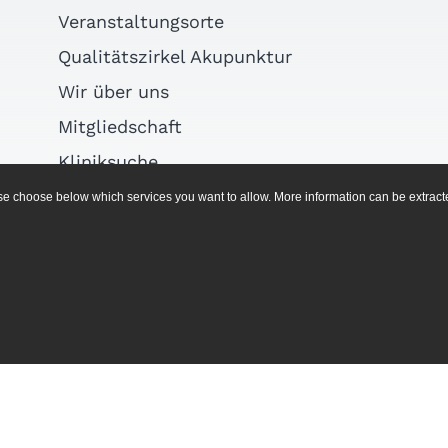
Veranstaltungsorte
Qualitätszirkel Akupunktur
Wir über uns
Mitgliedschaft
Kliniksuche
Links
ease choose below which services you want to allow. More information can be extrac
Arztsuche
AGB
Impressum
Datenschutz