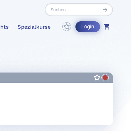
ghts
Spezialkurse
Login