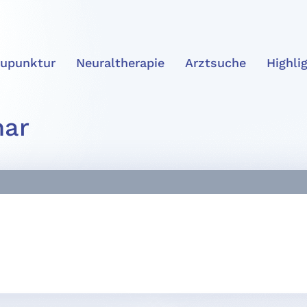
upunktur
Neuraltherapie
Arztsuche
Highli
nar