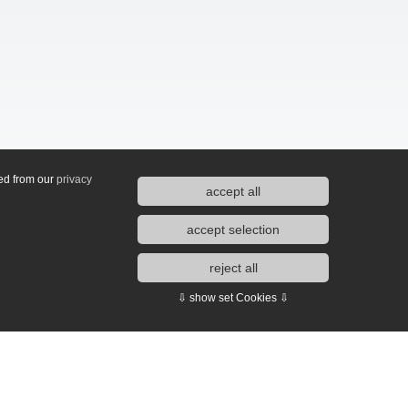
ted from our
privacy
accept all
accept selection
reject all
⇩ show set Cookies ⇩