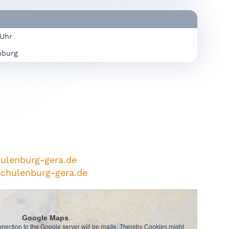
 Uhr
nburg
ulenburg-gera.de
chulenburg-gera.de
Google Maps
onnection to the Google server will be made. Thereby Cookies might