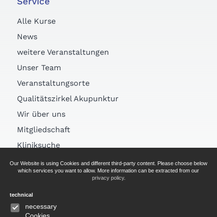
Service
Alle Kurse
News
weitere Veranstaltungen
Unser Team
Veranstaltungsorte
Qualitätszirkel Akupunktur
Wir über uns
Mitgliedschaft
Kliniksuche
Links
Our Website is using Cookies and different third-party content. Please choose below
which services you want to allow. More information can be extracted from our
Arztsuche
privacy policy
.
technical
AGB
necessary
Cookies
Impressum