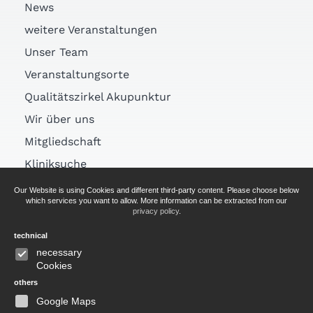
News
weitere Veranstaltungen
Unser Team
Veranstaltungsorte
Qualitätszirkel Akupunktur
Wir über uns
Mitgliedschaft
Kliniksuche
Links
Our Website is using Cookies and different third-party content. Please choose below
which services you want to allow. More information can be extracted from our
Arztsuche
privacy policy
.
technical
AGB
necessary
Cookies
Impressum
others
Datenschutz
Google Maps