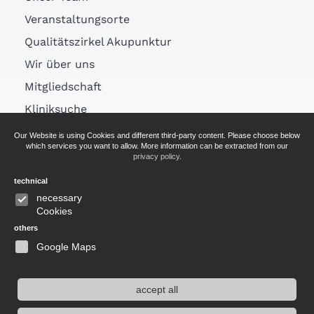
Veranstaltungsorte
Qualitätszirkel Akupunktur
Wir über uns
Mitgliedschaft
Kliniksuche
Links
Our Website is using Cookies and different third-party content. Please choose below
which services you want to allow. More information can be extracted from our
Arztsuche
privacy policy
.
technical
AGB
necessary
Cookies
Impressum
others
Datenschutz
Google Maps
accept all
Website durchsuchen