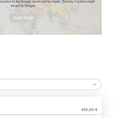
onnection to the Google server will be made. Thereby Cookies might
be set by Google.
load map
450,00 €