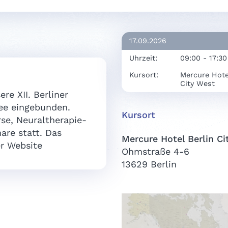
17.09.2026
Uhrzeit:
09:00 - 17:30
Kursort:
Mercure Hotel
City West
re XII. Berliner
ee eingebunden.
Kursort
se, Neuraltherapie-
re statt. Das
Mercure Hotel Berlin C
r Website
Ohmstraße 4-6
13629 Berlin