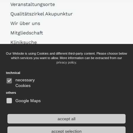
Veranstaltungsorte
Qualitätszirkel Akupunktur
Wir über uns
Mitgliedschaft
Kliniksuche
Links
Our Website is using Cookies and different third-party content. Please choose below
which services you want to allow. More information can be extracted from our
Arztsuche
privacy policy
.
technical
AGB
necessary
Cookies
Impressum
others
Datenschutz
Google Maps
accept all
Website durchsuchen
accept selection