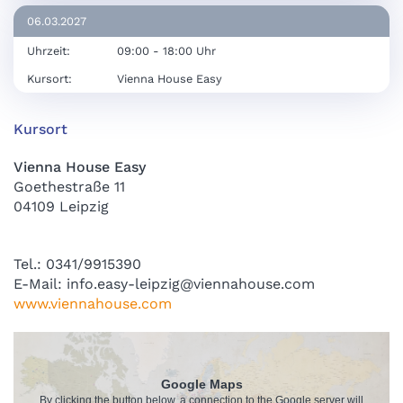
06.03.2027
Uhrzeit:
09:00 - 18:00 Uhr
Kursort:
Vienna House Easy
Kursort
Vienna House Easy
Goethestraße 11
04109 Leipzig
Tel.: 0341/9915390
E-Mail: info.easy-leipzig@viennahouse.com
www.viennahouse.com
Google Maps
By clicking the button below, a connection to the Google server will