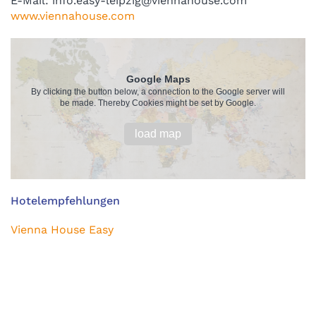
E-Mail: info.easy-leipzig@viennahouse.com
www.viennahouse.com
Google Maps
By clicking the button below, a connection to the Google server will
be made. Thereby Cookies might be set by Google.
load map
Hotelempfehlungen
Vienna House Easy